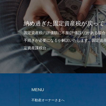
納め過ぎた固定資産税が戻ってくる？
固定資産税の評価額に不服(評価誤り)がある場合にはどのよ
手続きが必要になるか解説いたします。固定資産の納税者で
定資産課税台…
MENU
不動産オーナーさまへ