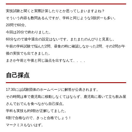
実技試験と聞くと実際計算したりとか思ってしまいますよね？
そういう内容も数問あるんですが、学科と同じような3肢択一も多い。
20問で60分。
今回は20分で終わりました。
60分なので途中退出の設定はないです。またまたのんびりと見直し。
午前の学科試験で悩んだ2問、昼食の時に確認しなかった2問、その2問が午
後の実技でも出てきました。
まさか午前と午後と同じ論点を出すなんて、、、、
自己採点
17:30には試験団体のホームページに解答が公表されます。
その時間は車で鹿児島に移動しなくてはならず、鹿児島に着いて立ち飲み屋
さんでおでんを食べながら自己採点。
学科も実技も約9割が正解してました。
6割で合格なので、きっと合格でしょう！
マークミスもないはず。