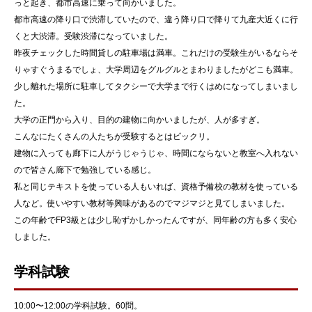
っと起き、都市高速に乗って向かいました。
都市高速の降り口で渋滞していたので、違う降り口で降りて九産大近くに行
くと大渋滞。受験渋滞になっていました。
昨夜チェックした時間貸しの駐車場は満車。これだけの受験生がいるならそ
りゃすぐうまるでしょ、大学周辺をグルグルとまわりましたがどこも満車。
少し離れた場所に駐車してタクシーで大学まで行くはめになってしまいまし
た。
大学の正門から入り、目的の建物に向かいましたが、人が多すぎ。
こんなにたくさんの人たちが受験するとはビックリ。
建物に入っても廊下に人がうじゃうじゃ、時間にならないと教室へ入れない
ので皆さん廊下で勉強している感じ。
私と同じテキストを使っている人もいれば、資格予備校の教材を使っている
人など。使いやすい教材等興味があるのでマジマジと見てしまいました。
この年齢でFP3級とは少し恥ずかしかったんですが、同年齢の方も多く安心
しました。
学科試験
10:00〜12:00の学科試験。60問。