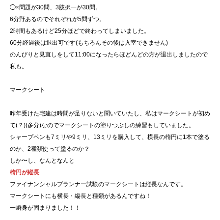
◯×問題が30問、3肢択一が30問。
6分野あるのでそれぞれが5問ずつ。
2時間もあるけど25分ほどで終わってしまいました。
60分経過後は退出可です(もちろんその後は入室できません)
のんびりと見直しをして11:00になったらほどんどの方が退出しましたので
私も。
マークシート
昨年受けた宅建は時間が足りないと聞いていたし、私はマークシートが初め
て(？)(多分)なのでマークシートの塗りつぶしの練習もしていました。
シャープペンも7ミリや9ミリ、13ミリを購入して、横長の楕円に1本で塗る
のか、2種類使って塗るのか？
しか〜し、なんとなんと
楕円が縦長
ファイナンシャルプランナー試験のマークシートは縦長なんです。
マークシートにも横長・縦長と種類があるんですね！
一瞬身が固まりました！！