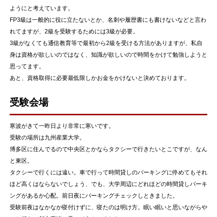
ようにと考えています。
FP3級は一般的に役に立たないとか、名刺や履歴書にも書けないなどと言わ
れてますが、2級を受験するためには3級が必要。
3級がなくても通信教育等で最初から2級を受ける方法がありますが、私自
身は資格が欲しいのではなく、知識が欲しいので時間をかけて勉強しようと
思ってます。
あと、資格取得に必要最低限しかお金をかけないと決めております。
受験会場
寒波がきて一昨日より非常に寒いです。
受験の場所は九州産業大学。
博多区に住んでるので中央区とかならタクシーで行きたいとこですが、なん
と東区。
タクシーで行くには遠い。車で行って時間貸しのパーキングに停めてもそれ
ほど高くはならないでしょう、でも、大学周辺にどれほどの時間貸しパーキ
ングがあるか心配。前日夜にパーキングチェックしときました。
受験前夜はなかなか寝付けずに、寝たのは明け方。眠い眠いと思いながらや