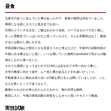
昼食
九産大の近くに住んでいた事があったので、昼食の場所は決めていました。
満席になる前に入ろうと急ぎ足でお店へ。
日替わりランチを注文。ご飯はおかわり自由、スープはセルフで注ぐ感じ。
きっと受験生でいっぱいかなと思っていたけど、そんな雰囲気はなく、勉強
するには恥かし感じもする。
学科試験の悩んだ部分とかを見直そうかと考えたけど、午前中の試験内容が
午後に出る事はないと思い、いつも聞いていた無料のyoububeで耳からの勉
強をしながら食べました。
そのうち満席になってきたので12:00には店を出て大学へ向かう事に。
大学の教室に向かう途中、ん〜見た事がある人とすれ違いびっくり。
不動産屋さんに勤める知り合いが2級を受けるとは聞いていましたが、こん
な人が多いところで会うなんて。
飯塚からわざわざ来られたんだとわかり、朝の渋滞も納得。
教室に入り、午後の実技試験の対策をしなきゃと思いテキストで勉強。
実技試験