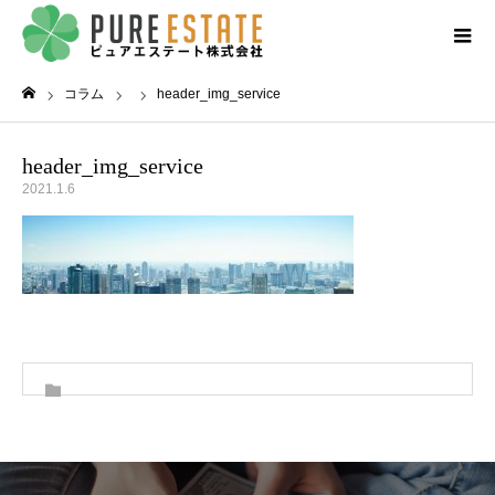
コラム
header_img_service
ホーム
header_img_service
2021.1.6