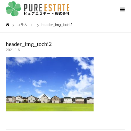
コラム
header_img_tochi2
ホーム
header_img_tochi2
2021.1.6