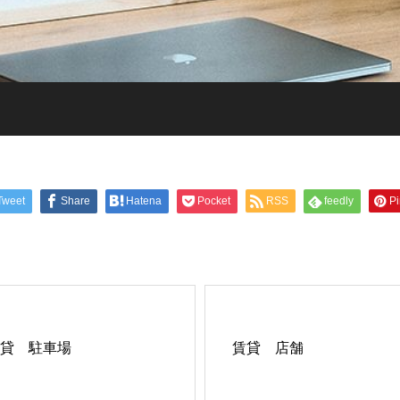
Tweet
Share
Hatena
Pocket
RSS
feedly
Pi
貸 駐車場
賃貸 店舗