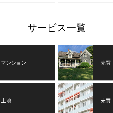
サービス一覧
 マンション
売買
 土地
売買