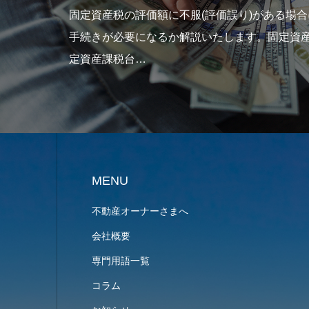
定資産税の評価額に不服(評価誤り)がある場合にはどのような
続きが必要になるか解説いたします。固定資産の納税者で、固
資産課税台…
MENU
不動産オーナーさまへ
会社概要
専門用語一覧
コラム