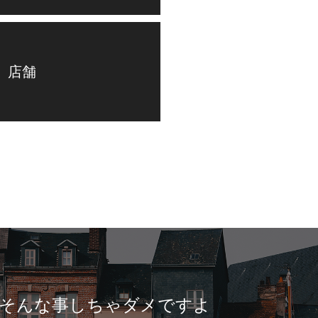
 店舗
ちゃダメですよ
家