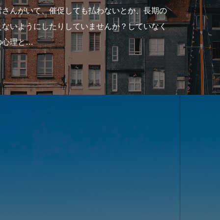
促しても払わないとか、長期の
家
りしていませんか？していなく
突