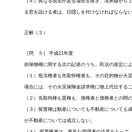
（４）異なる慣習がある場合を除き、境界線から
る窓を設ける者は、日隠しを付けなければならな
正解（２）
［問 ５］ 平成21年度
担保物権に関する次の記述のうち、民法の規定に
（１）抵当権者も先取特権者も、その目的物が火
場合には、その火災保険金請求権に物上代位する
（２）先取特権も質権も、債権者と債務者との間
（３）留置権は動産についても不動産についても
が不動産については成立しない。
（４） 留置権者は、善良な管理者の注意をもって