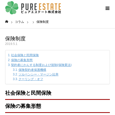
コラム
保険制度
ホーム
保険制度
2019.5.1
社会保険と民間保険
保険の募集形態
契約者にかんする制度および規制(保険業法)
保険契約者保護機構
ソルベンシー・マージン比率
クーリング・オフ
社会保険と民間保険
保険の募集形態