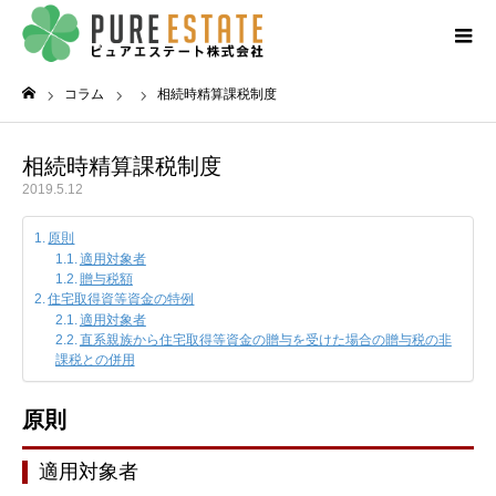
コラム
相続時精算課税制度
ホーム
相続時精算課税制度
2019.5.12
原則
適用対象者
贈与税額
住宅取得資等資金の特例
適用対象者
直系親族から住宅取得等資金の贈与を受けた場合の贈与税の非
課税との併用
原則
適用対象者