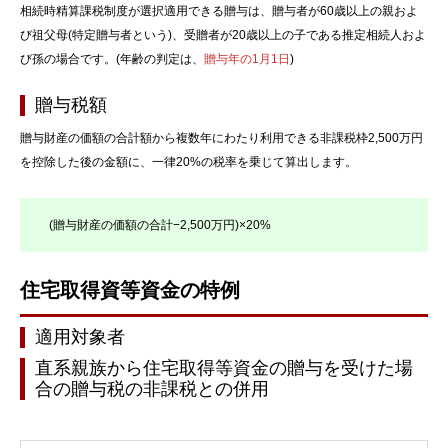
相続時精算課税制度が選択適用できる贈与は、贈与者が60歳以上の親およ
び祖父母(特定贈与者という)、受贈者が20歳以上の子である推定相続人およ
び孫の場合です。(年齢の判定は、
贈与年の1月1日
)
贈与税額
贈与財産の価額の合計額から複数年にわたり利用できる非課税枠2,500万円
を控除した後の金額に、一律20%の税率を乗じて算出します。
(贈与財産の価額の合計−2,500万円)×20%
住宅取得資等資金の特例
適用対象者
直系親族から住宅取得等資金の贈与を受けた場
合の贈与税の非課税との併用