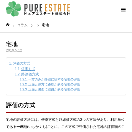
コラム
宅地
ホーム
宅地
2019.5.12
評価の方式
倍率方式
路線価方式
一方のみが路線に接する宅地の評価
正面と側方に路線がある宅地の評価
正面と裏面に線路がある宅地の評価
評価の方式
宅地の評価方法には、倍率方式と路線価方式の2つの方法があり、利用単位
である
一画地
(いちかくち)ごとに、この方式で評価された宅地の評価額のこ