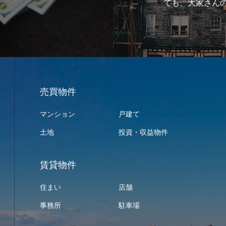
、大家さんの心理と…
売買物件
マンション
戸建て
土地
投資・収益物件
賃貸物件
住まい
店舗
事務所
駐車場