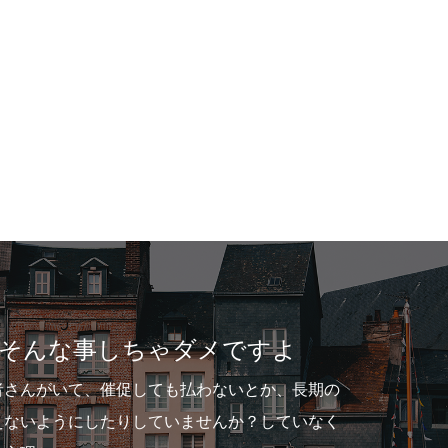
家買ったばかりなのに
家を買ったばかりなのに突然の転勤辞
突然の転勤辞令!!目次転勤の辞令 