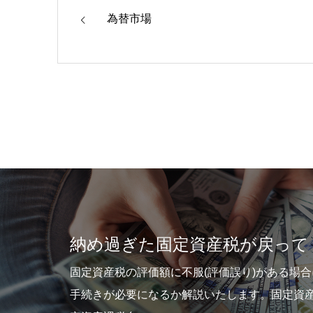
為替市場
が戻ってくる？
大
)がある場合にはどのような
家賃
す。固定資産の納税者で、固
滞納