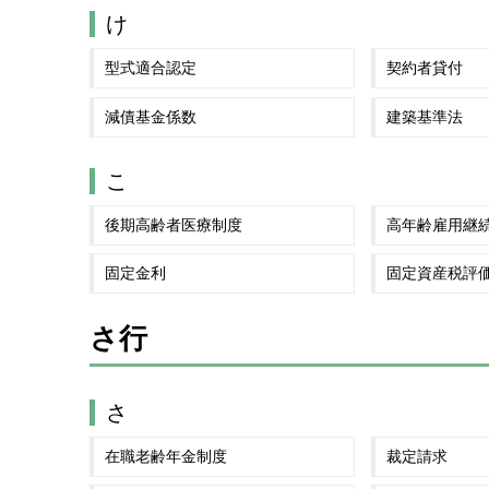
け
型式適合認定
契約者貸付
減債基金係数
建築基準法
こ
後期高齢者医療制度
高年齢雇用継
固定金利
固定資産税評
さ行
さ
在職老齢年金制度
裁定請求