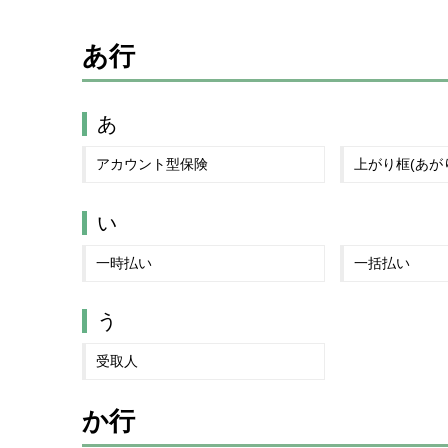
あ行
あ
アカウント型保険
上がり框(あが
い
一時払い
一括払い
う
受取人
か行