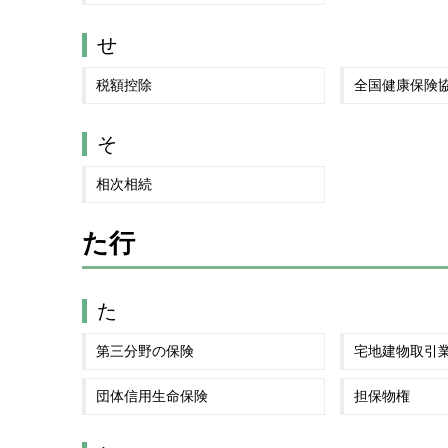
せ
税額控除
全国健康保険
そ
相次相続
た行
た
第三分野の保険
宅地建物取引
団体信用生命保険
担保物権