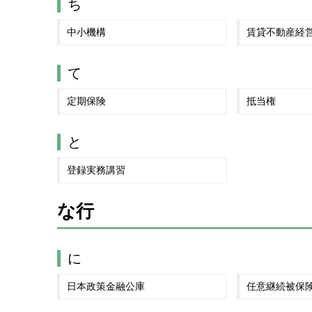
ち
中小機構
賃貸不動産経
て
定期保険
抵当権
と
登録実務講習
な行
に
日本政策金融公庫
任意継続被保