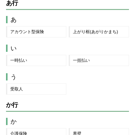
あ行
あ
アカウント型保険
上がり框(あがりかまち)
い
一時払い
一括払い
う
受取人
か行
か
介護保険
界壁