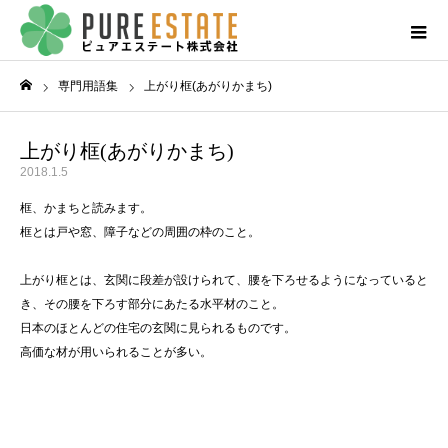
専門用語集
上がり框(あがりかまち)
ホーム
上がり框(あがりかまち)
2018.1.5
框、かまちと読みます。
框とは戸や窓、障子などの周囲の枠のこと。
上がり框とは、玄関に段差が設けられて、腰を下ろせるようになっていると
き、その腰を下ろす部分にあたる水平材のこと。
日本のほとんどの住宅の玄関に見られるものです。
高価な材が用いられることが多い。