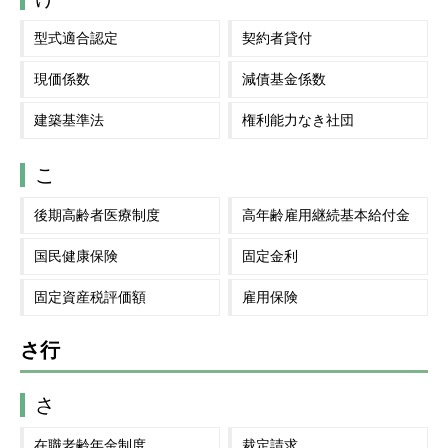
型式適合認定
契約者貸付
現価係数
減債基金係数
建築基準法
権利能力なき社団
こ
後期高齢者医療制度
高年齢雇用継続基本給付金
国民健康保険
固定金利
固定資産税評価額
雇用保険
さ行
さ
在職老齢年金制度
裁定請求