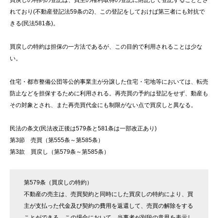
買戻しの特約の登記は、買主の権利取得の登記に附記して登記することとさ
れており(不動産登記法59条の2)、この登記をしておけば第三者にも対抗で
きる(民法581条)。
買戻しの特約は担保の一方法であるが、この目的で利用されることは少な
い。
住宅・都市整備公団等公的事業主が分譲した住宅・宅地等においては、転売
防止などを担保するために利用される。再売買の予約は登記をせず、動産も
その対象とされ、また再売買代金にも制限がない点で買戻しと異なる。
民法の条文(民法改正後は579条と581条は一部改正あり)
第3節 売買（第555条～第585条）
第3款 買戻し（第579条～第585条）
第579条（買戻しの特約）
不動産の売主は、売買契約と同時にした買戻しの特約により、買
主が支払った代金及び契約の費用を返還して、売買の解除をする
ことができる。この場合において、当事者が別段の意思を表示し