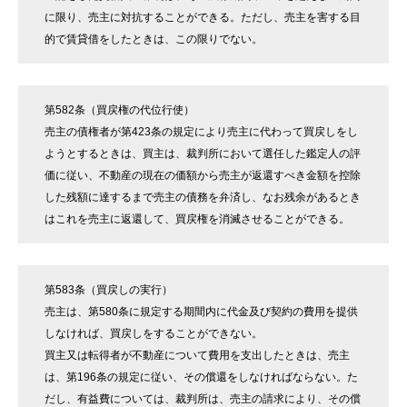
に限り、売主に対抗することができる。ただし、売主を害する目
的で賃貸借をしたときは、この限りでない。
第582条（買戻権の代位行使）
売主の債権者が第423条の規定により売主に代わって買戻しをし
ようとするときは、買主は、裁判所において選任した鑑定人の評
価に従い、不動産の現在の価額から売主が返還すべき金額を控除
した残額に達するまで売主の債務を弁済し、なお残余があるとき
はこれを売主に返還して、買戻権を消滅させることができる。
第583条（買戻しの実行）
売主は、第580条に規定する期間内に代金及び契約の費用を提供
しなければ、買戻しをすることができない。
買主又は転得者が不動産について費用を支出したときは、売主
は、第196条の規定に従い、その償還をしなければならない。た
だし、有益費については、裁判所は、売主の請求により、その償