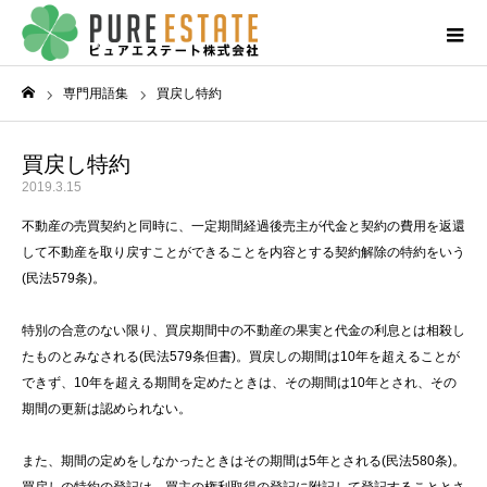
専門用語集
買戻し特約
ホーム
買戻し特約
2019.3.15
不動産の売買契約と同時に、一定期間経過後売主が代金と契約の費用を返還
して不動産を取り戻すことができることを内容とする契約解除の特約をいう
(民法579条)。
特別の合意のない限り、買戻期間中の不動産の果実と代金の利息とは相殺し
たものとみなされる(民法579条但書)。買戻しの期間は10年を超えることが
できず、10年を超える期間を定めたときは、その期間は10年とされ、その
期間の更新は認められない。
また、期間の定めをしなかったときはその期間は5年とされる(民法580条)。