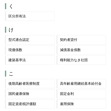
く
区分所有法
け
型式適合認定
契約者貸付
現価係数
減債基金係数
建築基準法
権利能力なき社団
こ
後期高齢者医療制度
高年齢雇用継続基本給付金
国民健康保険
固定金利
固定資産税評価額
雇用保険