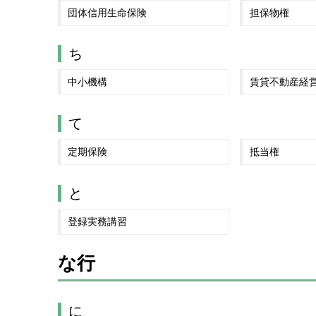
団体信用生命保険
担保物権
ち
中小機構
賃貸不動産経
て
定期保険
抵当権
と
登録実務講習
な行
に