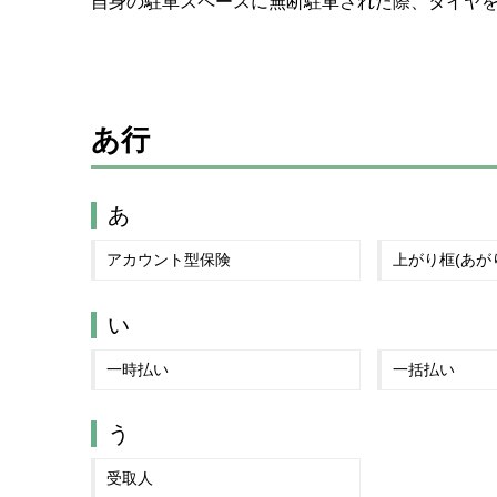
自身の駐車スペースに無断駐車された際、タイヤ
あ行
あ
アカウント型保険
上がり框(あが
い
一時払い
一括払い
う
受取人