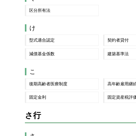
区分所有法
け
型式適合認定
契約者貸付
減債基金係数
建築基準法
こ
後期高齢者医療制度
高年齢雇用継
固定金利
固定資産税評
さ行
さ