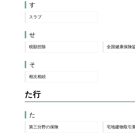
す
スラブ
せ
税額控除
全国健康保険
そ
相次相続
た行
た
第三分野の保険
宅地建物取引