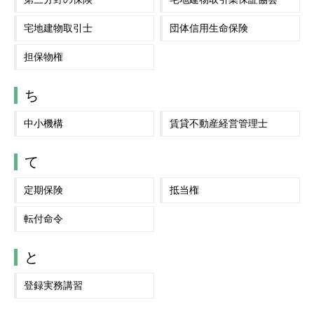
宅地建物取引士
団体信用生命保険
担保物権
ち
中小機構
賃貸不動産経営管理士
て
定期保険
抵当権
転付命令
と
登録実務講習