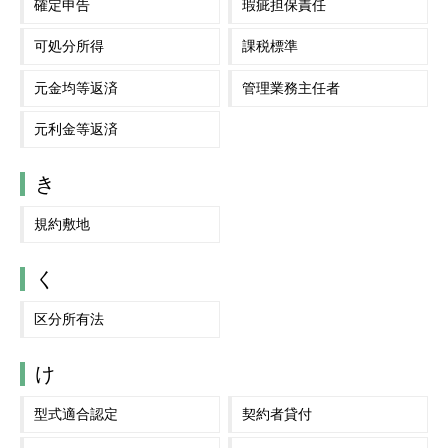
確定申告
瑕疵担保責任
可処分所得
課税標準
元金均等返済
管理業務主任者
元利金等返済
き
規約敷地
く
区分所有法
け
型式適合認定
契約者貸付