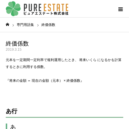
専門用語集
終価係数
ホーム
終価係数
2019.3.15
元本を一定期間一定利率で複利運用したとき、 将来いくら になるかを計算
するときに利用する係数。
『将来の金額 ＝ 現在の金額（元本） × 終価係数』
あ行
あ