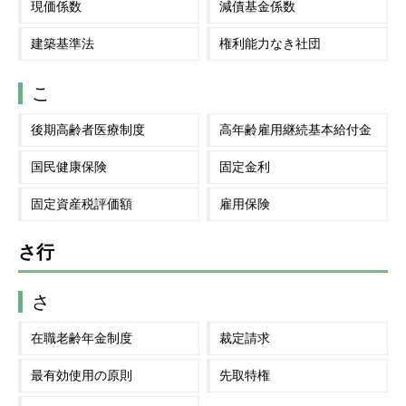
現価係数
減債基金係数
建築基準法
権利能力なき社団
こ
後期高齢者医療制度
高年齢雇用継続基本給付金
国民健康保険
固定金利
固定資産税評価額
雇用保険
さ行
さ
在職老齢年金制度
裁定請求
最有効使用の原則
先取特権